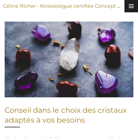
Céline Richer - Kinésiologue certifiée
Concept Bien-être
Passer
au
contenu
principal
Conseil dans le choix des cristaux
adaptés à vos besoins